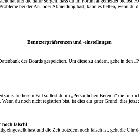
tellt hat und die dafür sorgen, dass du im Forum angemeldet bleibst. 
 Probleme bei der An- oder Abmeldung hast, kann es helfen, wenn du d
Benutzerpräferenzen und -einstellungen
r Datenbank des Boards gespeichert. Um diese zu ändern, gehe in den „P
tzone. In diesem Fall solltest du im „Persönlichen Bereich“ die für dich
enn du noch nicht registriert bist, ist dies ein guter Grund, dies jetzt 
r noch falsch!
ig eingestellt hast und die Zeit trotzdem noch falsch ist, geht die Uhr 