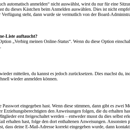
 automatisch anmelden“ nicht auswählst, wirst du nur für eine Sitzu
nst du dieses Kästchen beim Anmelden auswählen. Dies ist nicht empf
ur Verfügung steht, dann wurde sie vermutlich von der Board-Administra
ne-Liste auftaucht?
 Option „Verbirg meinen Online-Status“. Wenn du diese Option einschal
.
t wieder mitteilen, du kannst es jedoch zurücksetzen. Dies machst du, 
schnell wieder anmelden können.
ige Passwort eingegeben hast. Wenn diese stimmen, dann gibt es zwei 
iner Erziehungsberechtigten den Anweisungen folgen, die du erhalten hast
glieder erst freigeschaltet werden – entweder musst du dies selbst erl
-Mail erhalten hast, folge den dort enthaltenen Anweisungen. Ansonsten
st, dass deine E-Mail-Adresse korrekt eingegeben wurde, dann kontakti