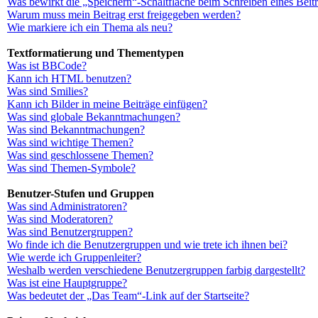
Was bewirkt die „Speichern“-Schaltfläche beim Schreiben eines Beit
Warum muss mein Beitrag erst freigegeben werden?
Wie markiere ich ein Thema als neu?
Textformatierung und Thementypen
Was ist BBCode?
Kann ich HTML benutzen?
Was sind Smilies?
Kann ich Bilder in meine Beiträge einfügen?
Was sind globale Bekanntmachungen?
Was sind Bekanntmachungen?
Was sind wichtige Themen?
Was sind geschlossene Themen?
Was sind Themen-Symbole?
Benutzer-Stufen und Gruppen
Was sind Administratoren?
Was sind Moderatoren?
Was sind Benutzergruppen?
Wo finde ich die Benutzergruppen und wie trete ich ihnen bei?
Wie werde ich Gruppenleiter?
Weshalb werden verschiedene Benutzergruppen farbig dargestellt?
Was ist eine Hauptgruppe?
Was bedeutet der „Das Team“-Link auf der Startseite?