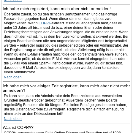
Nach oben
Ich habe mich registriert, kann mich aber nicht anmelden!
Überprüfe zuerst, ob du den richtigen Benutzernamen und das richtige
Passwort eingegeben hast. Wenn diese stimmen, dann gibt es zwei
Möglichkeiten. Wenn
COPPA
aktiviert ist und du angegeben hast, dass du
unter 13 Jahre alt bist, musst du bzw. einer deiner Eltern oder deiner
Erziehungsberechtigten den Anweisungen folgen, die du erhalten hast. Wenn
dies nicht der Fall ist, muss dein Benutzerkonto vielleicht aktiviert werden. Bei
einigen Boards müssen alle neu angemeldeten Mitglieder erst freigeschaltet
werden – entweder musst du dies selbst erledigen oder ein Administrator. Bei
der Registrierung wurde dir mitgeteilt, ob eine Aktivierung nötig ist oder nicht.
Wenn du eine E-Mail erhalten hast, folge den dort enthaltenen Anweisungen.
Ansonsten prüfe, ob du deine E-Mail-Adresse korrekt eingegeben hast oder
die E-Mail von einem Spam-Filter blockiert wurde. Wenn du dir sicher bist,
dass deine E-Mail-Adresse korrekt eingegeben wurde, dann kontaktiere
einen Administrator.
Nach oben
Ich habe mich vor einiger Zeit registriert, kann mich aber nicht mehr
anmelden?!
Es kann sein, dass ein Administrator dein Benutzerkonto aus verschieden
Gründen deaktiviert oder gelöscht hat. Außerdem löschen viele Boards
regelmäßig Benutzer, die für längere Zeit keine Beiträge geschrieben haben,
um die Datenbankgröße zu verringern. Registriere dich einfach erneut und
nimm aktiv an den Diskussionen teil!
Nach oben
Was ist COPPA?