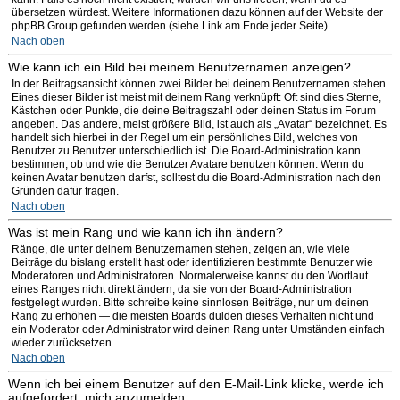
übersetzen würdest. Weitere Informationen dazu können auf der Website der
phpBB Group gefunden werden (siehe Link am Ende jeder Seite).
Nach oben
Wie kann ich ein Bild bei meinem Benutzernamen anzeigen?
In der Beitragsansicht können zwei Bilder bei deinem Benutzernamen stehen.
Eines dieser Bilder ist meist mit deinem Rang verknüpft: Oft sind dies Sterne,
Kästchen oder Punkte, die deine Beitragszahl oder deinen Status im Forum
angeben. Das andere, meist größere Bild, ist auch als „Avatar“ bezeichnet. Es
handelt sich hierbei in der Regel um ein persönliches Bild, welches von
Benutzer zu Benutzer unterschiedlich ist. Die Board-Administration kann
bestimmen, ob und wie die Benutzer Avatare benutzen können. Wenn du
keinen Avatar benutzen darfst, solltest du die Board-Administration nach den
Gründen dafür fragen.
Nach oben
Was ist mein Rang und wie kann ich ihn ändern?
Ränge, die unter deinem Benutzernamen stehen, zeigen an, wie viele
Beiträge du bislang erstellt hast oder identifizieren bestimmte Benutzer wie
Moderatoren und Administratoren. Normalerweise kannst du den Wortlaut
eines Ranges nicht direkt ändern, da sie von der Board-Administration
festgelegt wurden. Bitte schreibe keine sinnlosen Beiträge, nur um deinen
Rang zu erhöhen — die meisten Boards dulden dieses Verhalten nicht und
ein Moderator oder Administrator wird deinen Rang unter Umständen einfach
wieder zurücksetzen.
Nach oben
Wenn ich bei einem Benutzer auf den E-Mail-Link klicke, werde ich
aufgefordert, mich anzumelden.