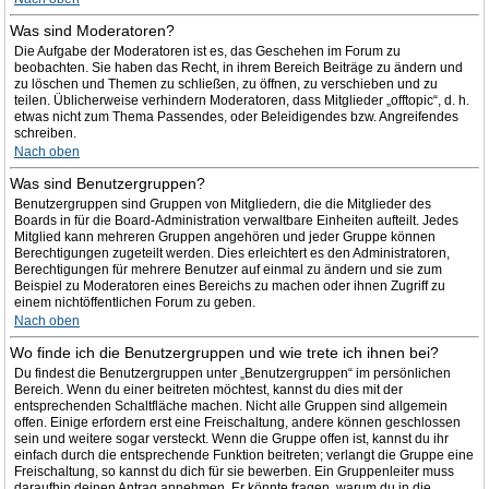
Was sind Moderatoren?
Die Aufgabe der Moderatoren ist es, das Geschehen im Forum zu
beobachten. Sie haben das Recht, in ihrem Bereich Beiträge zu ändern und
zu löschen und Themen zu schließen, zu öffnen, zu verschieben und zu
teilen. Üblicherweise verhindern Moderatoren, dass Mitglieder „offtopic“, d. h.
etwas nicht zum Thema Passendes, oder Beleidigendes bzw. Angreifendes
schreiben.
Nach oben
Was sind Benutzergruppen?
Benutzergruppen sind Gruppen von Mitgliedern, die die Mitglieder des
Boards in für die Board-Administration verwaltbare Einheiten aufteilt. Jedes
Mitglied kann mehreren Gruppen angehören und jeder Gruppe können
Berechtigungen zugeteilt werden. Dies erleichtert es den Administratoren,
Berechtigungen für mehrere Benutzer auf einmal zu ändern und sie zum
Beispiel zu Moderatoren eines Bereichs zu machen oder ihnen Zugriff zu
einem nichtöffentlichen Forum zu geben.
Nach oben
Wo finde ich die Benutzergruppen und wie trete ich ihnen bei?
Du findest die Benutzergruppen unter „Benutzergruppen“ im persönlichen
Bereich. Wenn du einer beitreten möchtest, kannst du dies mit der
entsprechenden Schaltfläche machen. Nicht alle Gruppen sind allgemein
offen. Einige erfordern erst eine Freischaltung, andere können geschlossen
sein und weitere sogar versteckt. Wenn die Gruppe offen ist, kannst du ihr
einfach durch die entsprechende Funktion beitreten; verlangt die Gruppe eine
Freischaltung, so kannst du dich für sie bewerben. Ein Gruppenleiter muss
daraufhin deinen Antrag annehmen. Er könnte fragen, warum du in die