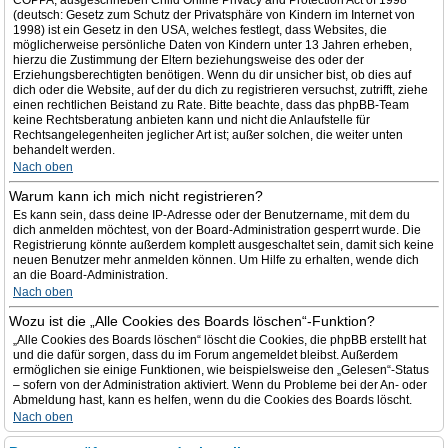
COPPA, ausgeschrieben Child Online Privacy and Protection Act of 1998
(deutsch: Gesetz zum Schutz der Privatsphäre von Kindern im Internet von
1998) ist ein Gesetz in den USA, welches festlegt, dass Websites, die
möglicherweise persönliche Daten von Kindern unter 13 Jahren erheben,
hierzu die Zustimmung der Eltern beziehungsweise des oder der
Erziehungsberechtigten benötigen. Wenn du dir unsicher bist, ob dies auf
dich oder die Website, auf der du dich zu registrieren versuchst, zutrifft, ziehe
einen rechtlichen Beistand zu Rate. Bitte beachte, dass das phpBB-Team
keine Rechtsberatung anbieten kann und nicht die Anlaufstelle für
Rechtsangelegenheiten jeglicher Art ist; außer solchen, die weiter unten
behandelt werden.
Nach oben
Warum kann ich mich nicht registrieren?
Es kann sein, dass deine IP-Adresse oder der Benutzername, mit dem du
dich anmelden möchtest, von der Board-Administration gesperrt wurde. Die
Registrierung könnte außerdem komplett ausgeschaltet sein, damit sich keine
neuen Benutzer mehr anmelden können. Um Hilfe zu erhalten, wende dich
an die Board-Administration.
Nach oben
Wozu ist die „Alle Cookies des Boards löschen“-Funktion?
„Alle Cookies des Boards löschen“ löscht die Cookies, die phpBB erstellt hat
und die dafür sorgen, dass du im Forum angemeldet bleibst. Außerdem
ermöglichen sie einige Funktionen, wie beispielsweise den „Gelesen“-Status
– sofern von der Administration aktiviert. Wenn du Probleme bei der An- oder
Abmeldung hast, kann es helfen, wenn du die Cookies des Boards löscht.
Nach oben