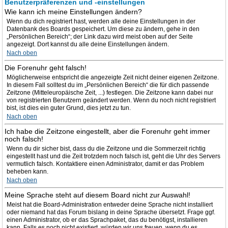
Benutzerpräferenzen und -einstellungen
Wie kann ich meine Einstellungen ändern?
Wenn du dich registriert hast, werden alle deine Einstellungen in der
Datenbank des Boards gespeichert. Um diese zu ändern, gehe in den
„Persönlichen Bereich“; der Link dazu wird meist oben auf der Seite
angezeigt. Dort kannst du alle deine Einstellungen ändern.
Nach oben
Die Forenuhr geht falsch!
Möglicherweise entspricht die angezeigte Zeit nicht deiner eigenen Zeitzone.
In diesem Fall solltest du im „Persönlichen Bereich“ die für dich passende
Zeitzone (Mitteleuropäische Zeit, ...) festlegen. Die Zeitzone kann dabei nur
von registrierten Benutzern geändert werden. Wenn du noch nicht registriert
bist, ist dies ein guter Grund, dies jetzt zu tun.
Nach oben
Ich habe die Zeitzone eingestellt, aber die Forenuhr geht immer
noch falsch!
Wenn du dir sicher bist, dass du die Zeitzone und die Sommerzeit richtig
eingestellt hast und die Zeit trotzdem noch falsch ist, geht die Uhr des Servers
vermutlich falsch. Kontaktiere einen Administrator, damit er das Problem
beheben kann.
Nach oben
Meine Sprache steht auf diesem Board nicht zur Auswahl!
Meist hat die Board-Administration entweder deine Sprache nicht installiert
oder niemand hat das Forum bislang in deine Sprache übersetzt. Frage ggf.
einen Administrator, ob er das Sprachpaket, das du benötigst, installieren
kann. Falls es noch nicht existiert, würden wir uns freuen, wenn du es