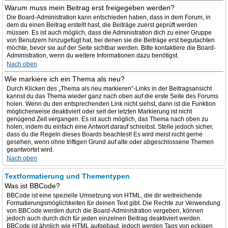
Warum muss mein Beitrag erst freigegeben werden?
Die Board-Administration kann entschieden haben, dass in dem Forum, in
dem du einen Beitrag erstellt hast, die Beiträge zuerst geprüft werden
müssen. Es ist auch möglich, dass die Administration dich zu einer Gruppe
von Benutzern hinzugefügt hat, bei denen sie die Beiträge erst begutachten
möchte, bevor sie auf der Seite sichtbar werden. Bitte kontaktiere die Board-
Administration, wenn du weitere Informationen dazu benötigst.
Nach oben
Wie markiere ich ein Thema als neu?
Durch Klicken des „Thema als neu markieren“-Links in der Beitragsansicht
kannst du das Thema wieder ganz nach oben auf die erste Seite des Forums
holen. Wenn du den entsprechenden Link nicht siehst, dann ist die Funktion
möglicherweise deaktiviert oder seit der letzten Markierung ist nicht
genügend Zeit vergangen. Es ist auch möglich, das Thema nach oben zu
holen, indem du einfach eine Antwort darauf schreibst. Stelle jedoch sicher,
dass du die Regeln dieses Boards beachtest! Es wird meist nicht gerne
gesehen, wenn ohne triftigen Grund auf alte oder abgeschlossene Themen
geantwortet wird.
Nach oben
Textformatierung und Thementypen
Was ist BBCode?
BBCode ist eine spezielle Umsetzung von HTML, die dir weitreichende
Formatierungsmöglichkeiten für deinen Text gibt. Die Rechte zur Verwendung
von BBCode werden durch die Board-Administration vergeben, können
jedoch auch durch dich für jeden einzelnen Beitrag deaktiviert werden.
BBCode ist ähnlich wie HTML aufgebaut, jedoch werden Tags von eckigen