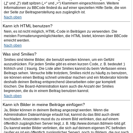
(„[“ und „]“) statt spitzen („<“ und „>“) Klammern eingeschlossen. Weitere
Informationen zu BBCode findest du auf einer speziellen Hilfe-Seite, die von
der Seite zur Beitragserstellung aus zugänglich ist.
Nach oben
Kann ich HTML benutzen?
Nein, es ist nicht möglich, HTML-Code in Beiträgen zu verwenden. Die
meisten Formatierungsmöglichkeiten, die HTML bietet, können über BBCode
erreicht werden.
Nach oben
Was sind Smilies?
Smilies sind kleine Bilder, die benutzt werden können, um ein Gefühl
auszudrücken. Für jeden Smilie gibt es einen kurzen Code, z. B. bedeutet :)
fröhlich und :( traurig. Die Liste aller Smilies kannst du beim Verfassen eines
Beitrags sehen. Versuche bitte trotzdem, Smilies nicht zu häufig zu benutzen,
sie können einen Beitrag schnell unlesbar machen und ein Moderator könnte
deshalb deinen Beitrag entsprechend überarbeiten oder gar komplett
löschen. Die Board-Administration kann auch die Anzahl der Smilies
begrenzen, die du in einem Beitrag benutzen kannst.
Nach oben
Kann ich Bilder in meine Beiträge einfügen?
Ja, Bilder können in deinem Beitrag angezeigt werden. Wenn die
Administration Dateianhänge erlaubt hat, kannst du das Bild auch direkt
hochladen. Ansonsten musst du zu einem Bild verlinken, das auf einem
öffentlich zugänglichen Server liegt, z. B. http://www.domain.tld/mein-bild.gif.
Du kannst weder Bilder verlinken, die sich auf deinem eigenen PC befinden
(außer es ist ein öffentlich zugänglicher Server), noch zu Bildern, die nur nach