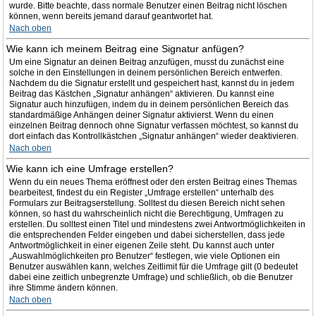
wurde. Bitte beachte, dass normale Benutzer einen Beitrag nicht löschen
können, wenn bereits jemand darauf geantwortet hat.
Nach oben
Wie kann ich meinem Beitrag eine Signatur anfügen?
Um eine Signatur an deinen Beitrag anzufügen, musst du zunächst eine
solche in den Einstellungen in deinem persönlichen Bereich entwerfen.
Nachdem du die Signatur erstellt und gespeichert hast, kannst du in jedem
Beitrag das Kästchen „Signatur anhängen“ aktivieren. Du kannst eine
Signatur auch hinzufügen, indem du in deinem persönlichen Bereich das
standardmäßige Anhängen deiner Signatur aktivierst. Wenn du einen
einzelnen Beitrag dennoch ohne Signatur verfassen möchtest, so kannst du
dort einfach das Kontrollkästchen „Signatur anhängen“ wieder deaktivieren.
Nach oben
Wie kann ich eine Umfrage erstellen?
Wenn du ein neues Thema eröffnest oder den ersten Beitrag eines Themas
bearbeitest, findest du ein Register „Umfrage erstellen“ unterhalb des
Formulars zur Beitragserstellung. Solltest du diesen Bereich nicht sehen
können, so hast du wahrscheinlich nicht die Berechtigung, Umfragen zu
erstellen. Du solltest einen Titel und mindestens zwei Antwortmöglichkeiten in
die entsprechenden Felder eingeben und dabei sicherstellen, dass jede
Antwortmöglichkeit in einer eigenen Zeile steht. Du kannst auch unter
„Auswahlmöglichkeiten pro Benutzer“ festlegen, wie viele Optionen ein
Benutzer auswählen kann, welches Zeitlimit für die Umfrage gilt (0 bedeutet
dabei eine zeitlich unbegrenzte Umfrage) und schließlich, ob die Benutzer
ihre Stimme ändern können.
Nach oben