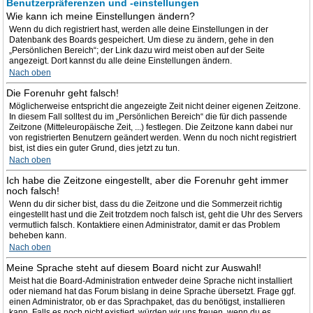
Benutzerpräferenzen und -einstellungen
Wie kann ich meine Einstellungen ändern?
Wenn du dich registriert hast, werden alle deine Einstellungen in der
Datenbank des Boards gespeichert. Um diese zu ändern, gehe in den
„Persönlichen Bereich“; der Link dazu wird meist oben auf der Seite
angezeigt. Dort kannst du alle deine Einstellungen ändern.
Nach oben
Die Forenuhr geht falsch!
Möglicherweise entspricht die angezeigte Zeit nicht deiner eigenen Zeitzone.
In diesem Fall solltest du im „Persönlichen Bereich“ die für dich passende
Zeitzone (Mitteleuropäische Zeit, ...) festlegen. Die Zeitzone kann dabei nur
von registrierten Benutzern geändert werden. Wenn du noch nicht registriert
bist, ist dies ein guter Grund, dies jetzt zu tun.
Nach oben
Ich habe die Zeitzone eingestellt, aber die Forenuhr geht immer
noch falsch!
Wenn du dir sicher bist, dass du die Zeitzone und die Sommerzeit richtig
eingestellt hast und die Zeit trotzdem noch falsch ist, geht die Uhr des Servers
vermutlich falsch. Kontaktiere einen Administrator, damit er das Problem
beheben kann.
Nach oben
Meine Sprache steht auf diesem Board nicht zur Auswahl!
Meist hat die Board-Administration entweder deine Sprache nicht installiert
oder niemand hat das Forum bislang in deine Sprache übersetzt. Frage ggf.
einen Administrator, ob er das Sprachpaket, das du benötigst, installieren
kann. Falls es noch nicht existiert, würden wir uns freuen, wenn du es