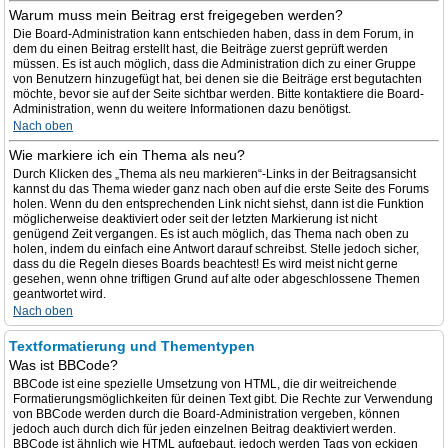
Warum muss mein Beitrag erst freigegeben werden?
Die Board-Administration kann entschieden haben, dass in dem Forum, in
dem du einen Beitrag erstellt hast, die Beiträge zuerst geprüft werden
müssen. Es ist auch möglich, dass die Administration dich zu einer Gruppe
von Benutzern hinzugefügt hat, bei denen sie die Beiträge erst begutachten
möchte, bevor sie auf der Seite sichtbar werden. Bitte kontaktiere die Board-
Administration, wenn du weitere Informationen dazu benötigst.
Nach oben
Wie markiere ich ein Thema als neu?
Durch Klicken des „Thema als neu markieren“-Links in der Beitragsansicht
kannst du das Thema wieder ganz nach oben auf die erste Seite des Forums
holen. Wenn du den entsprechenden Link nicht siehst, dann ist die Funktion
möglicherweise deaktiviert oder seit der letzten Markierung ist nicht
genügend Zeit vergangen. Es ist auch möglich, das Thema nach oben zu
holen, indem du einfach eine Antwort darauf schreibst. Stelle jedoch sicher,
dass du die Regeln dieses Boards beachtest! Es wird meist nicht gerne
gesehen, wenn ohne triftigen Grund auf alte oder abgeschlossene Themen
geantwortet wird.
Nach oben
Textformatierung und Thementypen
Was ist BBCode?
BBCode ist eine spezielle Umsetzung von HTML, die dir weitreichende
Formatierungsmöglichkeiten für deinen Text gibt. Die Rechte zur Verwendung
von BBCode werden durch die Board-Administration vergeben, können
jedoch auch durch dich für jeden einzelnen Beitrag deaktiviert werden.
BBCode ist ähnlich wie HTML aufgebaut, jedoch werden Tags von eckigen