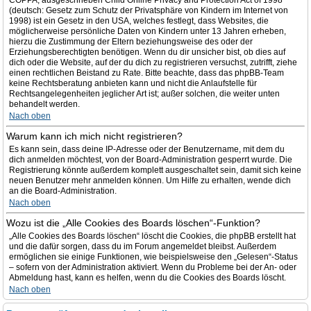
COPPA, ausgeschrieben Child Online Privacy and Protection Act of 1998
(deutsch: Gesetz zum Schutz der Privatsphäre von Kindern im Internet von
1998) ist ein Gesetz in den USA, welches festlegt, dass Websites, die
möglicherweise persönliche Daten von Kindern unter 13 Jahren erheben,
hierzu die Zustimmung der Eltern beziehungsweise des oder der
Erziehungsberechtigten benötigen. Wenn du dir unsicher bist, ob dies auf
dich oder die Website, auf der du dich zu registrieren versuchst, zutrifft, ziehe
einen rechtlichen Beistand zu Rate. Bitte beachte, dass das phpBB-Team
keine Rechtsberatung anbieten kann und nicht die Anlaufstelle für
Rechtsangelegenheiten jeglicher Art ist; außer solchen, die weiter unten
behandelt werden.
Nach oben
Warum kann ich mich nicht registrieren?
Es kann sein, dass deine IP-Adresse oder der Benutzername, mit dem du
dich anmelden möchtest, von der Board-Administration gesperrt wurde. Die
Registrierung könnte außerdem komplett ausgeschaltet sein, damit sich keine
neuen Benutzer mehr anmelden können. Um Hilfe zu erhalten, wende dich
an die Board-Administration.
Nach oben
Wozu ist die „Alle Cookies des Boards löschen“-Funktion?
„Alle Cookies des Boards löschen“ löscht die Cookies, die phpBB erstellt hat
und die dafür sorgen, dass du im Forum angemeldet bleibst. Außerdem
ermöglichen sie einige Funktionen, wie beispielsweise den „Gelesen“-Status
– sofern von der Administration aktiviert. Wenn du Probleme bei der An- oder
Abmeldung hast, kann es helfen, wenn du die Cookies des Boards löscht.
Nach oben