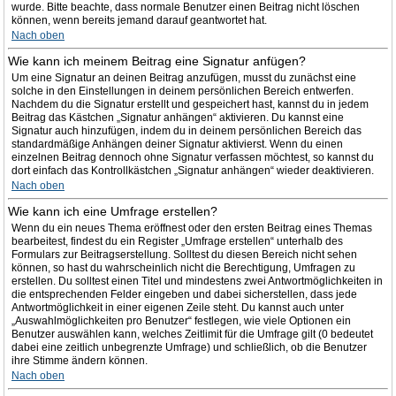
wurde. Bitte beachte, dass normale Benutzer einen Beitrag nicht löschen
können, wenn bereits jemand darauf geantwortet hat.
Nach oben
Wie kann ich meinem Beitrag eine Signatur anfügen?
Um eine Signatur an deinen Beitrag anzufügen, musst du zunächst eine
solche in den Einstellungen in deinem persönlichen Bereich entwerfen.
Nachdem du die Signatur erstellt und gespeichert hast, kannst du in jedem
Beitrag das Kästchen „Signatur anhängen“ aktivieren. Du kannst eine
Signatur auch hinzufügen, indem du in deinem persönlichen Bereich das
standardmäßige Anhängen deiner Signatur aktivierst. Wenn du einen
einzelnen Beitrag dennoch ohne Signatur verfassen möchtest, so kannst du
dort einfach das Kontrollkästchen „Signatur anhängen“ wieder deaktivieren.
Nach oben
Wie kann ich eine Umfrage erstellen?
Wenn du ein neues Thema eröffnest oder den ersten Beitrag eines Themas
bearbeitest, findest du ein Register „Umfrage erstellen“ unterhalb des
Formulars zur Beitragserstellung. Solltest du diesen Bereich nicht sehen
können, so hast du wahrscheinlich nicht die Berechtigung, Umfragen zu
erstellen. Du solltest einen Titel und mindestens zwei Antwortmöglichkeiten in
die entsprechenden Felder eingeben und dabei sicherstellen, dass jede
Antwortmöglichkeit in einer eigenen Zeile steht. Du kannst auch unter
„Auswahlmöglichkeiten pro Benutzer“ festlegen, wie viele Optionen ein
Benutzer auswählen kann, welches Zeitlimit für die Umfrage gilt (0 bedeutet
dabei eine zeitlich unbegrenzte Umfrage) und schließlich, ob die Benutzer
ihre Stimme ändern können.
Nach oben