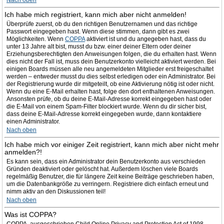
Nach oben
Ich habe mich registriert, kann mich aber nicht anmelden!
Überprüfe zuerst, ob du den richtigen Benutzernamen und das richtige
Passwort eingegeben hast. Wenn diese stimmen, dann gibt es zwei
Möglichkeiten. Wenn
COPPA
aktiviert ist und du angegeben hast, dass du
unter 13 Jahre alt bist, musst du bzw. einer deiner Eltern oder deiner
Erziehungsberechtigten den Anweisungen folgen, die du erhalten hast. Wenn
dies nicht der Fall ist, muss dein Benutzerkonto vielleicht aktiviert werden. Bei
einigen Boards müssen alle neu angemeldeten Mitglieder erst freigeschaltet
werden – entweder musst du dies selbst erledigen oder ein Administrator. Bei
der Registrierung wurde dir mitgeteilt, ob eine Aktivierung nötig ist oder nicht.
Wenn du eine E-Mail erhalten hast, folge den dort enthaltenen Anweisungen.
Ansonsten prüfe, ob du deine E-Mail-Adresse korrekt eingegeben hast oder
die E-Mail von einem Spam-Filter blockiert wurde. Wenn du dir sicher bist,
dass deine E-Mail-Adresse korrekt eingegeben wurde, dann kontaktiere
einen Administrator.
Nach oben
Ich habe mich vor einiger Zeit registriert, kann mich aber nicht mehr
anmelden?!
Es kann sein, dass ein Administrator dein Benutzerkonto aus verschieden
Gründen deaktiviert oder gelöscht hat. Außerdem löschen viele Boards
regelmäßig Benutzer, die für längere Zeit keine Beiträge geschrieben haben,
um die Datenbankgröße zu verringern. Registriere dich einfach erneut und
nimm aktiv an den Diskussionen teil!
Nach oben
Was ist COPPA?