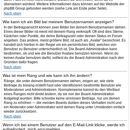
übersetzen würdest. Weitere Informationen dazu können auf der Website der
phpBB Group gefunden werden (siehe Link am Ende jeder Seite).
Nach oben
Wie kann ich ein Bild bei meinem Benutzernamen anzeigen?
In der Beitragsansicht können zwei Bilder bei deinem Benutzernamen stehen.
Eines dieser Bilder ist meist mit deinem Rang verknüpft: Oft sind dies Sterne,
Kästchen oder Punkte, die deine Beitragszahl oder deinen Status im Forum
angeben. Das andere, meist größere Bild, ist auch als „Avatar“ bezeichnet. Es
handelt sich hierbei in der Regel um ein persönliches Bild, welches von
Benutzer zu Benutzer unterschiedlich ist. Die Board-Administration kann
bestimmen, ob und wie die Benutzer Avatare benutzen können. Wenn du
keinen Avatar benutzen darfst, solltest du die Board-Administration nach den
Gründen dafür fragen.
Nach oben
Was ist mein Rang und wie kann ich ihn ändern?
Ränge, die unter deinem Benutzernamen stehen, zeigen an, wie viele
Beiträge du bislang erstellt hast oder identifizieren bestimmte Benutzer wie
Moderatoren und Administratoren. Normalerweise kannst du den Wortlaut
eines Ranges nicht direkt ändern, da sie von der Board-Administration
festgelegt wurden. Bitte schreibe keine sinnlosen Beiträge, nur um deinen
Rang zu erhöhen — die meisten Boards dulden dieses Verhalten nicht und
ein Moderator oder Administrator wird deinen Rang unter Umständen einfach
wieder zurücksetzen.
Nach oben
Wenn ich bei einem Benutzer auf den E-Mail-Link klicke, werde ich
aufgefordert, mich anzumelden.