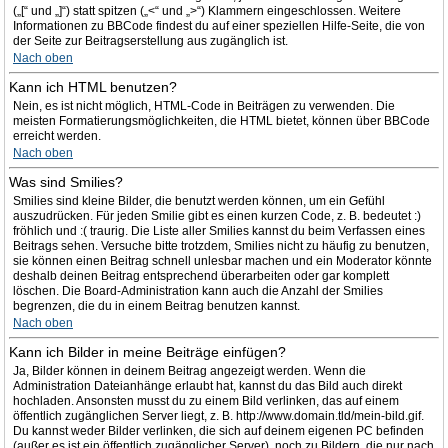
(„[“ und „]“) statt spitzen („<“ und „>“) Klammern eingeschlossen. Weitere
Informationen zu BBCode findest du auf einer speziellen Hilfe-Seite, die von
der Seite zur Beitragserstellung aus zugänglich ist.
Nach oben
Kann ich HTML benutzen?
Nein, es ist nicht möglich, HTML-Code in Beiträgen zu verwenden. Die
meisten Formatierungsmöglichkeiten, die HTML bietet, können über BBCode
erreicht werden.
Nach oben
Was sind Smilies?
Smilies sind kleine Bilder, die benutzt werden können, um ein Gefühl
auszudrücken. Für jeden Smilie gibt es einen kurzen Code, z. B. bedeutet :)
fröhlich und :( traurig. Die Liste aller Smilies kannst du beim Verfassen eines
Beitrags sehen. Versuche bitte trotzdem, Smilies nicht zu häufig zu benutzen,
sie können einen Beitrag schnell unlesbar machen und ein Moderator könnte
deshalb deinen Beitrag entsprechend überarbeiten oder gar komplett
löschen. Die Board-Administration kann auch die Anzahl der Smilies
begrenzen, die du in einem Beitrag benutzen kannst.
Nach oben
Kann ich Bilder in meine Beiträge einfügen?
Ja, Bilder können in deinem Beitrag angezeigt werden. Wenn die
Administration Dateianhänge erlaubt hat, kannst du das Bild auch direkt
hochladen. Ansonsten musst du zu einem Bild verlinken, das auf einem
öffentlich zugänglichen Server liegt, z. B. http://www.domain.tld/mein-bild.gif.
Du kannst weder Bilder verlinken, die sich auf deinem eigenen PC befinden
(außer es ist ein öffentlich zugänglicher Server), noch zu Bildern, die nur nach