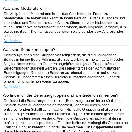
Was sind Moderatoren?
Die Aufgabe der Moderatoren ist es, das Geschehen im Forum zu
beobachten. Sie haben das Recht, in ihrem Bereich Beiträge zu ändern und
zu löschen und Themen zu schließen, zu öffnen, zu verschieben und zu
teilen. Üblicherweise verhindern Moderatoren, dass Mitglieder „offtopic“, d. h.
etwas nicht zum Thema Passendes, oder Beleidigendes bzw. Angreifendes
schreiben.
Nach oben
Was sind Benutzergruppen?
Benutzergruppen sind Gruppen von Mitgliedern, die die Mitglieder des
Boards in für die Board-Administration verwaltbare Einheiten aufteilt. Jedes
Mitglied kann mehreren Gruppen angehören und jeder Gruppe können
Berechtigungen zugeteilt werden. Dies erleichtert es den Administratoren,
Berechtigungen für mehrere Benutzer auf einmal zu ändern und sie zum
Beispiel zu Moderatoren eines Bereichs zu machen oder ihnen Zugriff zu
einem nichtöffentlichen Forum zu geben.
Nach oben
Wo finde ich die Benutzergruppen und wie trete ich ihnen bei?
Du findest die Benutzergruppen unter „Benutzergruppen“ im persönlichen
Bereich. Wenn du einer beitreten möchtest, kannst du dies mit der
entsprechenden Schaltfläche machen. Nicht alle Gruppen sind allgemein
offen. Einige erfordern erst eine Freischaltung, andere können geschlossen
sein und weitere sogar versteckt. Wenn die Gruppe offen ist, kannst du ihr
einfach durch die entsprechende Funktion beitreten; verlangt die Gruppe eine
Freischaltung, so kannst du dich für sie bewerben. Ein Gruppenleiter muss
daraufhin deinen Antrag annehmen. Er könnte fragen, warum du in die