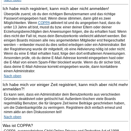
Nach oben
Ich habe mich registriert, kann mich aber nicht anmelden!
Überprüfe zuerst, ob du den richtigen Benutzernamen und das richtige
Passwort eingegeben hast. Wenn diese stimmen, dann gibt es zwei
Möglichkeiten. Wenn
COPPA
aktiviert ist und du angegeben hast, dass du
unter 13 Jahre alt bist, musst du bzw. einer deiner Eltern oder deiner
Erziehungsberechtigten den Anweisungen folgen, die du erhalten hast. Wenn
dies nicht der Fall ist, muss dein Benutzerkonto vielleicht aktiviert werden. Bei
einigen Boards müssen alle neu angemeldeten Mitglieder erst freigeschaltet
werden – entweder musst du dies selbst erledigen oder ein Administrator. Bei
der Registrierung wurde dir mitgeteilt, ob eine Aktivierung nötig ist oder nicht.
Wenn du eine E-Mail erhalten hast, folge den dort enthaltenen Anweisungen.
Ansonsten prüfe, ob du deine E-Mail-Adresse korrekt eingegeben hast oder
die E-Mail von einem Spam-Filter blockiert wurde. Wenn du dir sicher bist,
dass deine E-Mail-Adresse korrekt eingegeben wurde, dann kontaktiere
einen Administrator.
Nach oben
Ich habe mich vor einiger Zeit registriert, kann mich aber nicht mehr
anmelden?!
Es kann sein, dass ein Administrator dein Benutzerkonto aus verschieden
Gründen deaktiviert oder gelöscht hat. Außerdem löschen viele Boards
regelmäßig Benutzer, die für längere Zeit keine Beiträge geschrieben haben,
um die Datenbankgröße zu verringern. Registriere dich einfach erneut und
nimm aktiv an den Diskussionen teil!
Nach oben
Was ist COPPA?