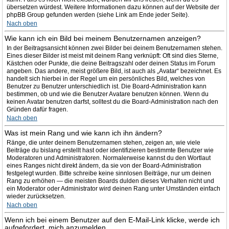
übersetzen würdest. Weitere Informationen dazu können auf der Website der
phpBB Group gefunden werden (siehe Link am Ende jeder Seite).
Nach oben
Wie kann ich ein Bild bei meinem Benutzernamen anzeigen?
In der Beitragsansicht können zwei Bilder bei deinem Benutzernamen stehen.
Eines dieser Bilder ist meist mit deinem Rang verknüpft: Oft sind dies Sterne,
Kästchen oder Punkte, die deine Beitragszahl oder deinen Status im Forum
angeben. Das andere, meist größere Bild, ist auch als „Avatar“ bezeichnet. Es
handelt sich hierbei in der Regel um ein persönliches Bild, welches von
Benutzer zu Benutzer unterschiedlich ist. Die Board-Administration kann
bestimmen, ob und wie die Benutzer Avatare benutzen können. Wenn du
keinen Avatar benutzen darfst, solltest du die Board-Administration nach den
Gründen dafür fragen.
Nach oben
Was ist mein Rang und wie kann ich ihn ändern?
Ränge, die unter deinem Benutzernamen stehen, zeigen an, wie viele
Beiträge du bislang erstellt hast oder identifizieren bestimmte Benutzer wie
Moderatoren und Administratoren. Normalerweise kannst du den Wortlaut
eines Ranges nicht direkt ändern, da sie von der Board-Administration
festgelegt wurden. Bitte schreibe keine sinnlosen Beiträge, nur um deinen
Rang zu erhöhen — die meisten Boards dulden dieses Verhalten nicht und
ein Moderator oder Administrator wird deinen Rang unter Umständen einfach
wieder zurücksetzen.
Nach oben
Wenn ich bei einem Benutzer auf den E-Mail-Link klicke, werde ich
aufgefordert, mich anzumelden.