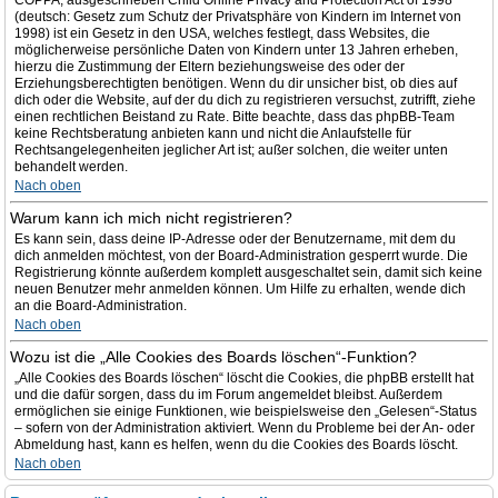
COPPA, ausgeschrieben Child Online Privacy and Protection Act of 1998
(deutsch: Gesetz zum Schutz der Privatsphäre von Kindern im Internet von
1998) ist ein Gesetz in den USA, welches festlegt, dass Websites, die
möglicherweise persönliche Daten von Kindern unter 13 Jahren erheben,
hierzu die Zustimmung der Eltern beziehungsweise des oder der
Erziehungsberechtigten benötigen. Wenn du dir unsicher bist, ob dies auf
dich oder die Website, auf der du dich zu registrieren versuchst, zutrifft, ziehe
einen rechtlichen Beistand zu Rate. Bitte beachte, dass das phpBB-Team
keine Rechtsberatung anbieten kann und nicht die Anlaufstelle für
Rechtsangelegenheiten jeglicher Art ist; außer solchen, die weiter unten
behandelt werden.
Nach oben
Warum kann ich mich nicht registrieren?
Es kann sein, dass deine IP-Adresse oder der Benutzername, mit dem du
dich anmelden möchtest, von der Board-Administration gesperrt wurde. Die
Registrierung könnte außerdem komplett ausgeschaltet sein, damit sich keine
neuen Benutzer mehr anmelden können. Um Hilfe zu erhalten, wende dich
an die Board-Administration.
Nach oben
Wozu ist die „Alle Cookies des Boards löschen“-Funktion?
„Alle Cookies des Boards löschen“ löscht die Cookies, die phpBB erstellt hat
und die dafür sorgen, dass du im Forum angemeldet bleibst. Außerdem
ermöglichen sie einige Funktionen, wie beispielsweise den „Gelesen“-Status
– sofern von der Administration aktiviert. Wenn du Probleme bei der An- oder
Abmeldung hast, kann es helfen, wenn du die Cookies des Boards löscht.
Nach oben