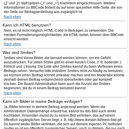
(„[“ und „]“) statt spitzen („<“ und „>“) Klammern eingeschlossen. Weitere
Informationen zu BBCode findest du auf einer speziellen Hilfe-Seite, die von
der Seite zur Beitragserstellung aus zugänglich ist.
Nach oben
Kann ich HTML benutzen?
Nein, es ist nicht möglich, HTML-Code in Beiträgen zu verwenden. Die
meisten Formatierungsmöglichkeiten, die HTML bietet, können über BBCode
erreicht werden.
Nach oben
Was sind Smilies?
Smilies sind kleine Bilder, die benutzt werden können, um ein Gefühl
auszudrücken. Für jeden Smilie gibt es einen kurzen Code, z. B. bedeutet :)
fröhlich und :( traurig. Die Liste aller Smilies kannst du beim Verfassen eines
Beitrags sehen. Versuche bitte trotzdem, Smilies nicht zu häufig zu benutzen,
sie können einen Beitrag schnell unlesbar machen und ein Moderator könnte
deshalb deinen Beitrag entsprechend überarbeiten oder gar komplett
löschen. Die Board-Administration kann auch die Anzahl der Smilies
begrenzen, die du in einem Beitrag benutzen kannst.
Nach oben
Kann ich Bilder in meine Beiträge einfügen?
Ja, Bilder können in deinem Beitrag angezeigt werden. Wenn die
Administration Dateianhänge erlaubt hat, kannst du das Bild auch direkt
hochladen. Ansonsten musst du zu einem Bild verlinken, das auf einem
öffentlich zugänglichen Server liegt, z. B. http://www.domain.tld/mein-bild.gif.
Du kannst weder Bilder verlinken, die sich auf deinem eigenen PC befinden
(außer es ist ein öffentlich zugänglicher Server), noch zu Bildern, die nur nach