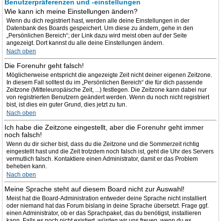
Benutzerpräferenzen und -einstellungen
Wie kann ich meine Einstellungen ändern?
Wenn du dich registriert hast, werden alle deine Einstellungen in der
Datenbank des Boards gespeichert. Um diese zu ändern, gehe in den
„Persönlichen Bereich“; der Link dazu wird meist oben auf der Seite
angezeigt. Dort kannst du alle deine Einstellungen ändern.
Nach oben
Die Forenuhr geht falsch!
Möglicherweise entspricht die angezeigte Zeit nicht deiner eigenen Zeitzone.
In diesem Fall solltest du im „Persönlichen Bereich“ die für dich passende
Zeitzone (Mitteleuropäische Zeit, ...) festlegen. Die Zeitzone kann dabei nur
von registrierten Benutzern geändert werden. Wenn du noch nicht registriert
bist, ist dies ein guter Grund, dies jetzt zu tun.
Nach oben
Ich habe die Zeitzone eingestellt, aber die Forenuhr geht immer
noch falsch!
Wenn du dir sicher bist, dass du die Zeitzone und die Sommerzeit richtig
eingestellt hast und die Zeit trotzdem noch falsch ist, geht die Uhr des Servers
vermutlich falsch. Kontaktiere einen Administrator, damit er das Problem
beheben kann.
Nach oben
Meine Sprache steht auf diesem Board nicht zur Auswahl!
Meist hat die Board-Administration entweder deine Sprache nicht installiert
oder niemand hat das Forum bislang in deine Sprache übersetzt. Frage ggf.
einen Administrator, ob er das Sprachpaket, das du benötigst, installieren
kann. Falls es noch nicht existiert, würden wir uns freuen, wenn du es