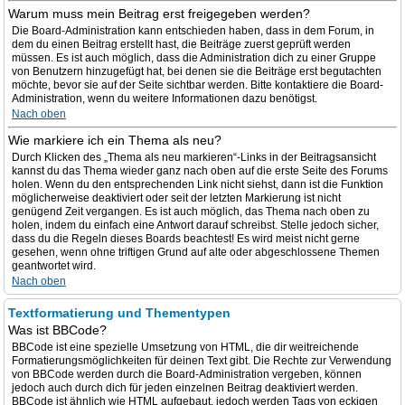
Warum muss mein Beitrag erst freigegeben werden?
Die Board-Administration kann entschieden haben, dass in dem Forum, in
dem du einen Beitrag erstellt hast, die Beiträge zuerst geprüft werden
müssen. Es ist auch möglich, dass die Administration dich zu einer Gruppe
von Benutzern hinzugefügt hat, bei denen sie die Beiträge erst begutachten
möchte, bevor sie auf der Seite sichtbar werden. Bitte kontaktiere die Board-
Administration, wenn du weitere Informationen dazu benötigst.
Nach oben
Wie markiere ich ein Thema als neu?
Durch Klicken des „Thema als neu markieren“-Links in der Beitragsansicht
kannst du das Thema wieder ganz nach oben auf die erste Seite des Forums
holen. Wenn du den entsprechenden Link nicht siehst, dann ist die Funktion
möglicherweise deaktiviert oder seit der letzten Markierung ist nicht
genügend Zeit vergangen. Es ist auch möglich, das Thema nach oben zu
holen, indem du einfach eine Antwort darauf schreibst. Stelle jedoch sicher,
dass du die Regeln dieses Boards beachtest! Es wird meist nicht gerne
gesehen, wenn ohne triftigen Grund auf alte oder abgeschlossene Themen
geantwortet wird.
Nach oben
Textformatierung und Thementypen
Was ist BBCode?
BBCode ist eine spezielle Umsetzung von HTML, die dir weitreichende
Formatierungsmöglichkeiten für deinen Text gibt. Die Rechte zur Verwendung
von BBCode werden durch die Board-Administration vergeben, können
jedoch auch durch dich für jeden einzelnen Beitrag deaktiviert werden.
BBCode ist ähnlich wie HTML aufgebaut, jedoch werden Tags von eckigen