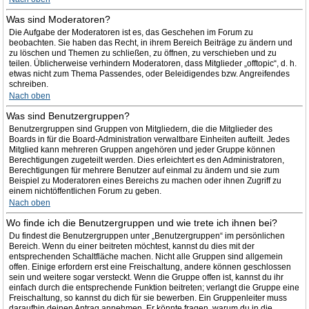
Was sind Moderatoren?
Die Aufgabe der Moderatoren ist es, das Geschehen im Forum zu
beobachten. Sie haben das Recht, in ihrem Bereich Beiträge zu ändern und
zu löschen und Themen zu schließen, zu öffnen, zu verschieben und zu
teilen. Üblicherweise verhindern Moderatoren, dass Mitglieder „offtopic“, d. h.
etwas nicht zum Thema Passendes, oder Beleidigendes bzw. Angreifendes
schreiben.
Nach oben
Was sind Benutzergruppen?
Benutzergruppen sind Gruppen von Mitgliedern, die die Mitglieder des
Boards in für die Board-Administration verwaltbare Einheiten aufteilt. Jedes
Mitglied kann mehreren Gruppen angehören und jeder Gruppe können
Berechtigungen zugeteilt werden. Dies erleichtert es den Administratoren,
Berechtigungen für mehrere Benutzer auf einmal zu ändern und sie zum
Beispiel zu Moderatoren eines Bereichs zu machen oder ihnen Zugriff zu
einem nichtöffentlichen Forum zu geben.
Nach oben
Wo finde ich die Benutzergruppen und wie trete ich ihnen bei?
Du findest die Benutzergruppen unter „Benutzergruppen“ im persönlichen
Bereich. Wenn du einer beitreten möchtest, kannst du dies mit der
entsprechenden Schaltfläche machen. Nicht alle Gruppen sind allgemein
offen. Einige erfordern erst eine Freischaltung, andere können geschlossen
sein und weitere sogar versteckt. Wenn die Gruppe offen ist, kannst du ihr
einfach durch die entsprechende Funktion beitreten; verlangt die Gruppe eine
Freischaltung, so kannst du dich für sie bewerben. Ein Gruppenleiter muss
daraufhin deinen Antrag annehmen. Er könnte fragen, warum du in die