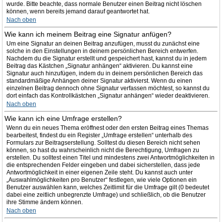
wurde. Bitte beachte, dass normale Benutzer einen Beitrag nicht löschen
können, wenn bereits jemand darauf geantwortet hat.
Nach oben
Wie kann ich meinem Beitrag eine Signatur anfügen?
Um eine Signatur an deinen Beitrag anzufügen, musst du zunächst eine
solche in den Einstellungen in deinem persönlichen Bereich entwerfen.
Nachdem du die Signatur erstellt und gespeichert hast, kannst du in jedem
Beitrag das Kästchen „Signatur anhängen“ aktivieren. Du kannst eine
Signatur auch hinzufügen, indem du in deinem persönlichen Bereich das
standardmäßige Anhängen deiner Signatur aktivierst. Wenn du einen
einzelnen Beitrag dennoch ohne Signatur verfassen möchtest, so kannst du
dort einfach das Kontrollkästchen „Signatur anhängen“ wieder deaktivieren.
Nach oben
Wie kann ich eine Umfrage erstellen?
Wenn du ein neues Thema eröffnest oder den ersten Beitrag eines Themas
bearbeitest, findest du ein Register „Umfrage erstellen“ unterhalb des
Formulars zur Beitragserstellung. Solltest du diesen Bereich nicht sehen
können, so hast du wahrscheinlich nicht die Berechtigung, Umfragen zu
erstellen. Du solltest einen Titel und mindestens zwei Antwortmöglichkeiten in
die entsprechenden Felder eingeben und dabei sicherstellen, dass jede
Antwortmöglichkeit in einer eigenen Zeile steht. Du kannst auch unter
„Auswahlmöglichkeiten pro Benutzer“ festlegen, wie viele Optionen ein
Benutzer auswählen kann, welches Zeitlimit für die Umfrage gilt (0 bedeutet
dabei eine zeitlich unbegrenzte Umfrage) und schließlich, ob die Benutzer
ihre Stimme ändern können.
Nach oben