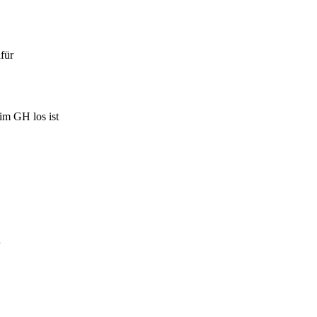
afür
im GH los ist
n