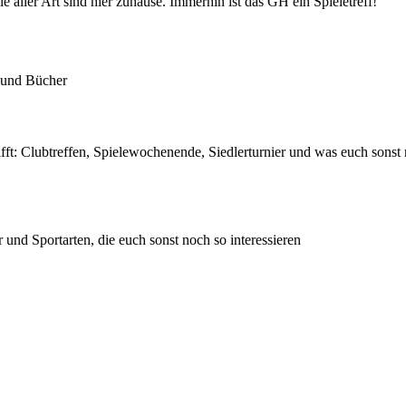
e aller Art sind hier zuhause. Immerhin ist das GH ein Spieletreff!
 und Bücher
ifft: Clubtreffen, Spielewochenende, Siedlerturnier und was euch sons
und Sportarten, die euch sonst noch so interessieren