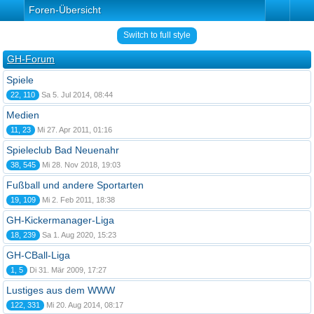
Foren-Übersicht
Switch to full style
GH-Forum
Spiele
22, 110
Sa 5. Jul 2014, 08:44
Medien
11, 23
Mi 27. Apr 2011, 01:16
Spieleclub Bad Neuenahr
38, 545
Mi 28. Nov 2018, 19:03
Fußball und andere Sportarten
19, 109
Mi 2. Feb 2011, 18:38
GH-Kickermanager-Liga
18, 239
Sa 1. Aug 2020, 15:23
GH-CBall-Liga
1, 5
Di 31. Mär 2009, 17:27
Lustiges aus dem WWW
122, 331
Mi 20. Aug 2014, 08:17