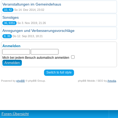
Veranstaltungen im Gemeindehaus
10, 42
So 14. Dez 2014, 23:02
Sonstiges
36, 9351
So 3. Nov 2019, 21:26
Anregungen und Verbesserungsvorschläge
8, 35
Do 12. Sep 2013, 18:21
Anmelden
Mich bei jedem Besuch automatisch anmelden
Switch to full style
Powered by
phpBB
© phpBB Group.
phpBB Mobile / SEO by
Artodia
.
Foren-Übersicht