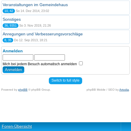
Veranstaltungen im Gemeindehaus
10, 42
So 14. Dez 2014, 23:02
Sonstiges
36, 9351
So 3. Nov 2019, 21:26
Anregungen und Verbesserungsvorschläge
8, 35
Do 12. Sep 2013, 18:21
Anmelden
Mich bei jedem Besuch automatisch anmelden
Switch to full style
Powered by
phpBB
© phpBB Group.
phpBB Mobile / SEO by
Artodia
.
Foren-Übersicht