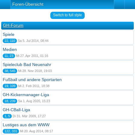
Foren-Übersicht
Switch to full style
GH-Forum
Spiele
22, 110
Sa 5. Jul 2014, 08:44
Medien
11, 23
Mi 27. Apr 2011, 01:16
Spieleclub Bad Neuenahr
38, 545
Mi 28. Nov 2018, 19:03
Fußball und andere Sportarten
19, 109
Mi 2. Feb 2011, 18:38
GH-Kickermanager-Liga
18, 239
Sa 1. Aug 2020, 15:23
GH-CBall-Liga
1, 5
Di 31. Mär 2009, 17:27
Lustiges aus dem WWW
122, 331
Mi 20. Aug 2014, 08:17