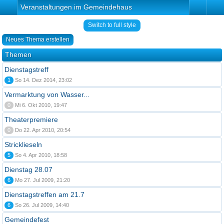
Veranstaltungen im Gemeindehaus
Switch to full style
Neues Thema erstellen
Themen
Dienstagstreff
1
So 14. Dez 2014, 23:02
Vermarktung von Wasser...
0
Mi 6. Okt 2010, 19:47
Theaterpremiere
0
Do 22. Apr 2010, 20:54
Stricklieseln
5
So 4. Apr 2010, 18:58
Dienstag 28.07
6
Mo 27. Jul 2009, 21:20
Dienstagstreffen am 21.7
6
So 26. Jul 2009, 14:40
Gemeindefest