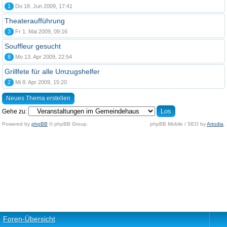
1
Do 18. Jun 2009, 17:41
Theateraufführung
3
Fr 1. Mai 2009, 09:16
Souffleur gesucht
8
Mo 13. Apr 2009, 22:54
Grillfete für alle Umzugshelfer
2
Mi 8. Apr 2009, 15:20
Neues Thema erstellen
Gehe zu:
Powered by
phpBB
© phpBB Group.
phpBB Mobile / SEO by
Artodia
.
Foren-Übersicht