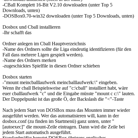
-CBall Komplett 16-Bit V2.10 downloaden (unter Top 5
Downloads, unten)
-DOSBox0.70-win32 downloaden (unter Top 5 Downloads, unten)
Dosbox und Cball installieren
-Ihr schafft das
Ordner anlegen im Cball Hauptverzeichnis
-Name des Ordners sollte die Liga eindeutig identifizieren (für den
Fall dass mehrere Ligen gespielt werden).
-Name des Ordners merken
-zugeschicktes Spielfile in diesen Ordner schieben
Dosbox starten
-"mount meincballlaufwerk meincballlaufwerk:\" eingeben.
Wenn ihr cball Beispielsweise auf "c:\cball" installiert habt, wäre
euer cballlaufwerk "c" und die Eingabe müsste "mount c c:\" lauten.
Der Doppelpunkt ist das große Ö, der Backslash die "<"-Taste
Nach jedem Start von DOSBox muss das Mounten immer wieder
ausgeführt werden. Wer das automatisieren will, kann in der
dosbox.conf (zu finden im Startmenü) ganz unten, unter "
[autoexec]" die mount-Zeile eintragen. Dann wird die Zeile bei
jedem Start automatisch ausgeführt.
Standardmäßig benutzt DOSBox übrigens englisches