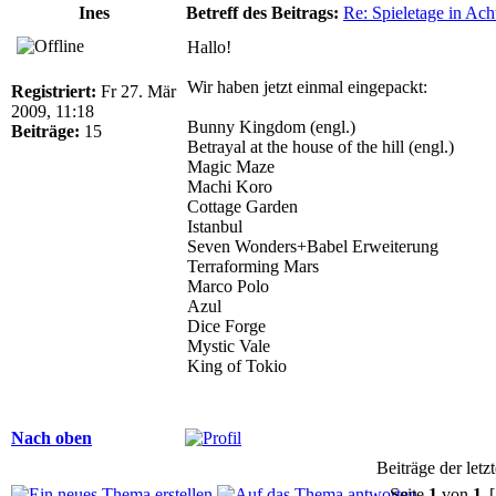
Ines
Betreff des Beitrags:
Re: Spieletage in Ach
Hallo!
Wir haben jetzt einmal eingepackt:
Registriert:
Fr 27. Mär
2009, 11:18
Bunny Kingdom (engl.)
Beiträge:
15
Betrayal at the house of the hill (engl.)
Magic Maze
Machi Koro
Cottage Garden
Istanbul
Seven Wonders+Babel Erweiterung
Terraforming Mars
Marco Polo
Azul
Dice Forge
Mystic Vale
King of Tokio
Nach oben
Beiträge der letz
Seite
1
von
1
[