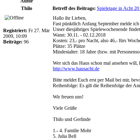
Autor
Thilo
Betreff des Beitrags:
Spieletage in Acht 20
Hallo ihr Lieben,
Fast pünktlich Anfang September melde ich 
Unser diesjähriges Spielewochenende findet 
Registriert:
Fr 27. Mär
Wann: 30.11. - 02.12.2018
2009, 10:09
Kosten: 23,- pro Nacht, also 46,- fürs Woc
Beiträge:
96
Plätze: 35 Plätze
Mindestalter: 18 Jahre (bzw. mit Personens
Wer sich das Haus schon mal ansehen will, h
http://www.hausacht.de
Bitte meldet Euch erst per Mail bei mir, bev
Reihenfolge: Es gilt die Reihenfolge der 
Wir freuen uns!
Viele Grüße
Thilo und Gerlinde
1.- 4. Familie Mohr
5. Julia Bell