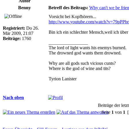
Autor
Benny
Betreff des Beitrags:
Why can't we be frie
Vorsicht bei Kopfhörern...
http://www.youtube.com/watch?v=79pPPb
Registriert:
Do 26.
Bin ich ein schlechter Mensch,weil ich über
Mär 2009, 21:07
Beiträge:
1760
_________________
The lord of light wants his enemys burned.
The drowned god wants them drowned.
Why are all gods such vicious cunts?
Where is the god of wine and tits?
Tyrion Lanister
Nach oben
Beiträge der letz
Seite
1
von
1
[