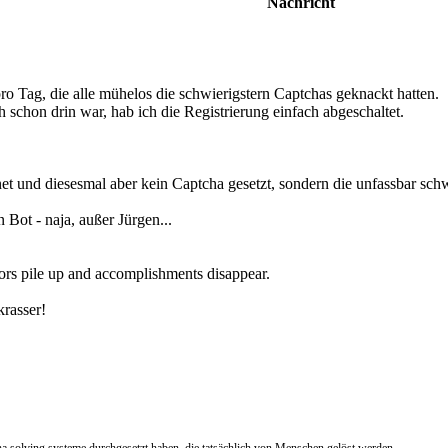
Nachricht
ro Tag, die alle mühelos die schwierigstern Captchas geknackt hatten.
ch schon drin war, hab ich die Registrierung einfach abgeschaltet.
fnet und diesesmal aber kein Captcha gesetzt, sondern die unfassbar s
 Bot - naja, außer Jürgen...
errors pile up and accomplishments disappear.
krasser!
tcha solving systeme durchgesetzt haben, die tatsächlich von Menschen gelöst werden.