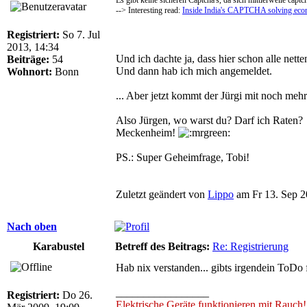
--> Interesting read:
Inside India's CAPTCHA solving ec
Registriert:
So 7. Jul
2013, 14:34
Und ich dachte ja, dass hier schon alle nette
Beiträge:
54
Und dann hab ich mich angemeldet.
Wohnort:
Bonn
... Aber jetzt kommt der Jürgi mit noch mehr 
Also Jürgen, wo warst du? Darf ich Raten?
Meckenheim!
PS.: Super Geheimfrage, Tobi!
Zuletzt geändert von
Lippo
am Fr 13. Sep 20
Nach oben
Karabustel
Betreff des Beitrags:
Re: Registrierung
Hab nix verstanden... gibts irgendein ToDo 
_________________
Registriert:
Do 26.
Elektrische Geräte funktionieren mit Rauch!