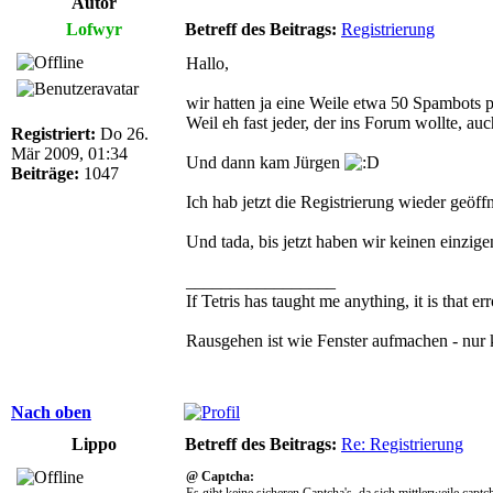
Autor
Lofwyr
Betreff des Beitrags:
Registrierung
Hallo,
wir hatten ja eine Weile etwa 50 Spambots p
Weil eh fast jeder, der ins Forum wollte, au
Registriert:
Do 26.
Mär 2009, 01:34
Und dann kam Jürgen
Beiträge:
1047
Ich hab jetzt die Registrierung wieder geöf
Und tada, bis jetzt haben wir keinen einzigen
_________________
If Tetris has taught me anything, it is that 
Rausgehen ist wie Fenster aufmachen - nur 
Nach oben
Lippo
Betreff des Beitrags:
Re: Registrierung
@ Captcha:
Es gibt keine sicheren Captcha's, da sich mittlerweile cap