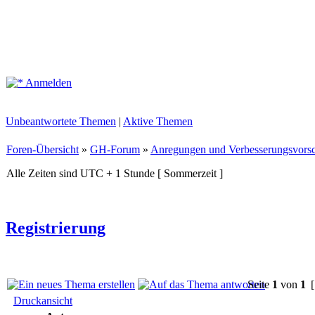
Anmelden
Unbeantwortete Themen
|
Aktive Themen
Foren-Übersicht
»
GH-Forum
»
Anregungen und Verbesserungsvors
Alle Zeiten sind UTC + 1 Stunde [ Sommerzeit ]
Registrierung
Seite
1
von
1
[
Druckansicht