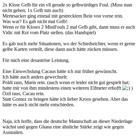
2x Klose Gelb für ein vll gerade so gelbwürdiges Foul. (Muss man
nicht geben; 1x Gelb tuts auch)
Mertesacker ging einmal mit gestrecktem Bein von vorne rein.
Was war? Es gab nicht mal Gelb!
Wenn er für Kloses 2 MiniFouls 2 mal Gelb gibt, dann muss er auch
Vidic mit Rot vom Platz stellen. (das Handspiel)
Es gab noch mehr Situationen, wo der Schiedsrichter, wenn er gerne
gelbe Karten verteilt, diese dann auch hätte zücken müssen.
Für mich eine desaströse Leistung.
Eine Einwechslung Cacaus hätte ich mir früher gewünscht.
Ich hätte auch anders gewechselt:
Poldi raus, Marin rein. (auch wenn er leider nicht gut gespielt hat;
hatte mir von ihm mindestens einen weiteren Elfmeter erhofft
)
Özil raus, Cacau rein.
Statt Gomez zu bringen hätte ich lieber Kroos gesehen. Aber das
hätte es auch nicht mehr entschieden.
Naja, ich hoffe, dass die deutsche Mannschaft an dieser Niederlage
wächst und gegen Ghana eine ähnliche Stärke zeigt wie gegen
Australien.